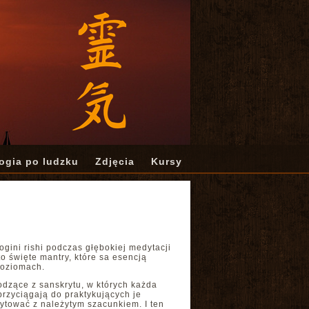
ogia po ludzku
Zdjęcia
Kursy
ogini rishi podczas głębokiej medytacji
to święte mantry, które sa esencją
poziomach.
hodzące z sanskrytu, w których każda
przyciągają do praktykujących je
cytować z należytym szacunkiem. I ten