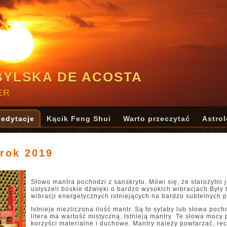
BYLSKA DE ACOSTA
ER
edytacje
Kącik Feng Shui
Warto przeczytać
Astrol
 rok 2019
Słowo mantra pochodzi z sanskrytu. Mówi się, że starożytni j
usłyszeli boskie dźwięki o bardzo wysokich wibracjach.Były 
wibracji energetycznych istniejących na bardzo subtelnych 
Istnieje niezliczona ilość mantr. Są to sylaby lub słowa poc
litera ma wartość mistyczną. Istnieją mantry Te słowa mocy 
korzyści materialne i duchowe. Mantry należy powtarzać, re