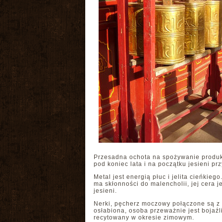
Przesadna ochota na spożywanie produk
pod koniec lata i na początku jesieni 
Metal jest energią płuc i jelita cieńki
ma skłonności do malencholii, jej cera
jesieni.
Nerki, pęcherz moczowy połączone są z 
osłabiona, osoba przeważnie jest boja
recytowany w okresie zimowym.