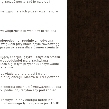
się zacząć powtarzać je na głos i
cne, zgodnie z ich przeznaczeniem, w
.
w wewnętrznych przynależy określona
rawdopodobniej zgodnie z medycyną
 Dzwiękiem przywracającym równowagę
lepszym okresem dla zrównoważenia tej
dującą energią języka i zmysłem smaku.
rawdopodobniej mają zachwianą
aleca się w tym przypadku recytowanie
ie letnim.
i zawiadują energią ust i warg.
ia tej energii. Mantra RO recytowana
 ich energia jest niezrównoważona osoba
syk, podmuch) recytowany pod koniec
kostnym. Kiedy energia nerek jest
jącym równowagę tym organom jest TSUE