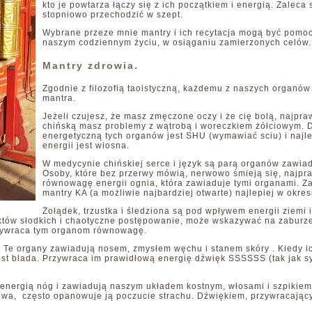
kto je powtarza łączy się z ich początkiem i energią. Zaleca 
stopniowo przechodzić w szept.
Wybrane przeze mnie mantry i ich recytacja mogą być pomo
naszym codziennym życiu, w osiąganiu zamierzonych celów
Mantry zdrowia.
Zgodnie z filozofią taoistyczną, każdemu z naszych organó
mantra.
Jeżeli czujesz, że masz zmęczone oczy i że cię bolą, najp
chińską masz problemy z wątrobą i woreczkiem żółciowym.
energetyczną tych organów jest SHU (wymawiać sciu) i naj
energii jest wiosna.
W medycynie chińskiej serce i język są parą organów zawia
Osoby, które bez przerwy mówią, nerwowo śmieją się, najp
równowagę energii ognia, która zawiaduje tymi organami. Z
mantry KA (a możliwie najbardziej otwarte) najlepiej w okres
Żołądek, trzustka i śledziona są pod wpływem energii ziemi 
tów słodkich i chaotyczne postępowanie, może wskazywać na zaburzen
przywraca tym organom równowagę.
ego. Te organy zawiadują nosem, zmysłem węchu i stanem skóry . Kiedy
 jest blada. Przywraca im prawidłową energię dźwięk SSSSSS (tak jak 
energią nóg i zawiadują naszym układem kostnym, włosami i szpikiem 
źliwa, często opanowuje ją poczucie strachu. Dźwiękiem, przywraca