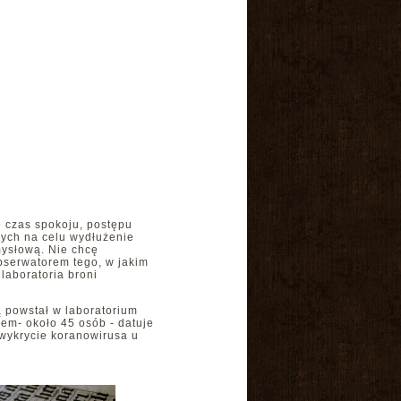
e czas spokoju, postępu
cych na celu wydłużenie
mysłową. Nie chcę
obserwatorem tego, w jakim
laboratoria broni
ą powstał w laboratorium
em- około 45 osób - datuje
 wykrycie koranowirusa u