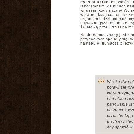
Eyes of Darknees
, wktórej
laboratorium w Chinach na
wirusem, który nazwał Wuh
w swojej książce destruktyw
organizm ludzki, co możem
najważniejsze jest to, że je
światową przewidział na mni
Nostradamus znany jest z p
przypadkach spełniły się. 
następuje (tłumaczę z język
W roku dwu bl
pojawi się Kr
która przybęd
i jej plaga ro
panowanie ist
na ziemi 7 wz
przemieniając
u schyłku (lud
aby spowić w 