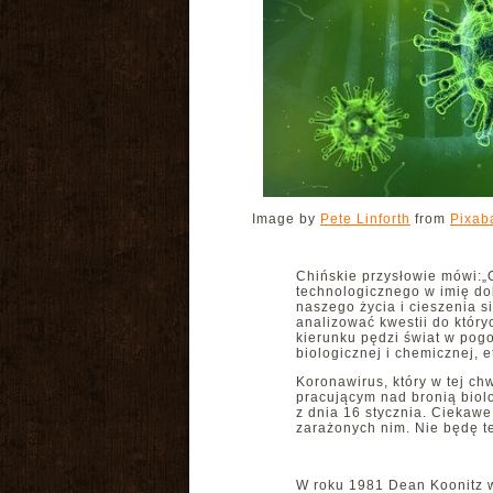
Image by
Pete Linforth
from
Pixab
Chińskie przysłowie mówi:„O
technologicznego w imię do
naszego życia i cieszenia 
analizować kwestii do który
kierunku pędzi świat w pog
biologicznej i chemicznej, e
Koronawirus, który w tej ch
pracującym nad bronią biol
z dnia 16 stycznia. Ciekawe
zarażonych nim. Nie będę t
W roku 1981 Dean Koonitz 