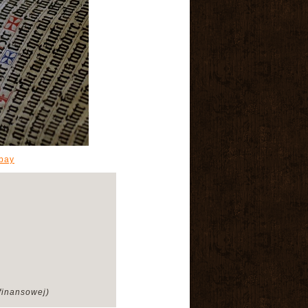
bay
finansowej)