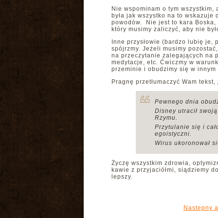
Nie wspominam o tym wszystkim, ab
była jak wszystko na to wskazuje
powodów. Nie jest to kara Boska,
który musimy zaliczyć, aby nie by
Inne przysłowie (bardzo lubię je
spójrzmy. Jeżeli musimy pozostać
na przeczytanie zalegających na p
medytacje, etc. Ćwiczmy w warunk
przeminie i obudzimy się w innym 
Pragnę przetłumaczyć Wam tekst, j
Pewnego dnia obudzi
Disney utracił swoją
Rzymu.
Przytulanie się i c
egoistyczni.
Wirus ukoronował si
Życzę wszystkim zdrowia, optymiz
kawie z przyjaciółmi, siądziemy do
lepszy.
Następny a