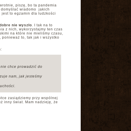
wrotnie, piszę, bo ta pandemia
ię domyślać wiadomo jakich
jest to egzamin dla ludzkości
 dobre nie wyszło
. I tak na to
a z nich, wykorzystajmy ten czas
kimi na które nie mieliśmy czasu,
ponieważ to, tak jak i wszystko
a:
a nie chce prowadzić do
zuje nam, jak jesteśmy
ruchości.
ótce zasiądziemy przy wspólnej
uż inny świat. Mam nadzieję, że