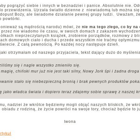
y pogrążyć siebie i innych w beznadziei i panice. Absolutnie nie. Od
 do przewidzenia. Ujrzała światło dzienne z niewiadomą lub można s
 dopust Boży, ale świadome działanie pewnej grupy ludzi. Uważam, że 
ło powtórki.
, ponieważ są mądrością narodu) mówi, że
nie ma tego złego, co by na
, przez nie wiadomo ile czasu, w swoich domach z zakazem wychodzeni
ółkach nieprzeczytanych książek, zrobienie porządków, rozmowy z blis
ach domowych ciało i ducha i przede wszystkim nie traćmy optymizmu, 
świecie. Z całą pewnością. Po każdej nocy następuje dzień.
aki otrzymałam od naszego przyjaciela, tekst dający dużo do myśleni
liśmy się i nagle wszystko zmieniło się.
 magię, chiński mur już nie jest taki silny, Nowy Jork śpi i żadna drog
ałowanie stało się niebezpieczną bronią i brak pewnych produktów poka
ę jako władca świata i dopiero teraz zdajemy sobie sprawę z naszej k
mu, nadziei że wkrótce będziemy mogli objąć naszych bliskich, że wkr
 obiadu z rodziną, że życie powróci na swoje tory, chociaż będzie to j
Iwona
rtykuł