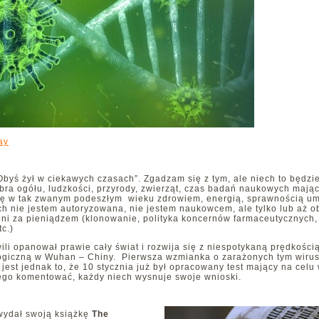
ay
byś żył w ciekawych czasach”. Zgadzam się z tym, ale niech to będzi
bra ogółu, ludzkości, przyrody, zwierząt, czas badań naukowych mają
się w tak zwanym podeszłym wieku zdrowiem, energią, sprawnością u
ch nie jestem autoryzowana, nie jestem naukowcem, ale tylko lub aż 
oni za pieniądzem (klonowanie, polityka koncernów farmaceutycznych, 
tc.)
wili opanował prawie cały świat i rozwija się z niespotykaną prędkości
ogiczną w Wuhan – Chiny. Pierwsza wzmianka o zarażonych tym wirus
 jest jednak to, że 10 stycznia już był opracowany test mający na celu
ego komentować, każdy niech wysnuje swoje wnioski.
wydał swoją książkę
The