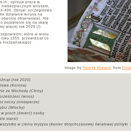
 m.in. opisuje prace w
d niebezpiecznym wirusem,
an-400. Opisał szczegółowo
ne działanie wirusa na
y obecnie obserwować. Ale
go pojawienie się na skalę
ej więcej rok 2020 (!).
rzepowiedni, które w wielu
W roku 1555 przewidział co
a hiszpańskiego):
Image by
Henryk Niestrój
from
Pixa
iźniąt (rok 2020)
ólowa (Korona)
zie ze Wschodu (Chiny)
zprzestrzeni (wirus)
ot nocny (nietoperze)
górz (Włochy)
 w proch (śmierć) osoby
zie starsi)
wszystko w cieniu kryzysu (koniec dotychczasowej światowej polityki 