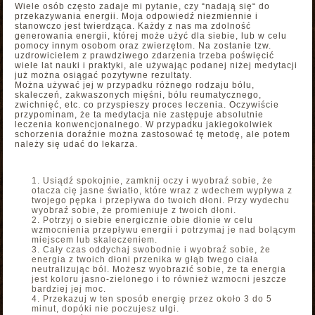
Wiele osób często zadaje mi pytanie, czy “nadają się“ do
przekazywania energii. Moja odpowiedź niezmiennie i
stanowczo jest twierdząca. Każdy z nas ma zdolność
generowania energii, której może użyć dla siebie, lub w celu
pomocy innym osobom oraz zwierzętom. Na zostanie tzw.
uzdrowicielem z prawdziwego zdarzenia trzeba poświęcić
wiele lat nauki i praktyki, ale używając podanej niżej medytacji
już można osiągać pozytywne rezultaty.
Można używać jej w przypadku różnego rodzaju bólu,
skaleczeń, zakwaszonych mięśni, bólu reumatycznego,
zwichnięć, etc. co przyspieszy proces leczenia. Oczywiście
przypominam, że ta medytacja nie zastępuje absolutnie
leczenia konwencjonalnego. W przypadku jakiegokolwiek
schorzenia doraźnie można zastosować tę metodę, ale potem
należy się udać do lekarza.
Usiądź spokojnie, zamknij oczy i wyobraź sobie, że
otacza cię jasne światło, które wraz z wdechem wypływa z
twojego pępka i przepływa do twoich dłoni. Przy wydechu
wyobraź sobie, że promieniuje z twoich dłoni.
Potrzyj o siebie energicznie obie dłonie w celu
wzmocnienia przepływu energii i potrzymaj je nad bolącym
miejscem lub skaleczeniem.
Cały czas oddychaj swobodnie i wyobraź sobie, że
energia z twoich dłoni przenika w głąb twego ciała
neutralizując ból. Możesz wyobrazić sobie, że ta energia
jest koloru jasno-zielonego i to również wzmocni jeszcze
bardziej jej moc.
Przekazuj w ten sposób energię przez około 3 do 5
minut, dopóki nie poczujesz ulgi.