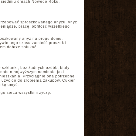
ch siedmiu dniach Nowego Roku.
otrzebować sproszkowanego anyżu. Anyż
ieniądze, pracę, obfitość wszelkiego
proszkowany anyż na progu domu,
ływie tego czasu zamieść proszek i
tem dobrze spłukać.
o szklanki, bez żadnych ozdób, biały
nknotu o najwyższym nominale jaki
mieszkania. Przyciągnie ona potrzebne
 użyć go do zrobienia zakupów. Cukier
ankę umyć.
go serca wszystkim życzę.