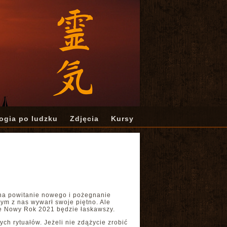
ogia po ludzku
Zdjęcia
Kursy
 na powitanie nowego i pożegnanie
dym z nas wywarł swoje piętno. Ale
 że Nowy Rok 2021 będzie łaskawszy.
h rytuałów. Jeżeli nie zdążycie zrobić