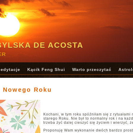
BYLSKA DE ACOSTA
ER
edytacje
Kącik Feng Shui
Warto przeczytać
Astrol
e Nowego Roku
Kochani, w tym roku spóźniłam się z rytuałami
starego Roku. Nie był to normalny rok i na każ
trzeba żyć dalej cieszyć się życiem i wierzyć,
Proponuję Wam wykonanie dwóch bardzo prostyc