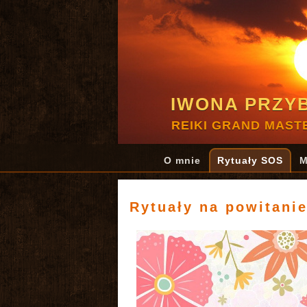
IWONA PRZY
REIKI GRAND MAST
O mnie
Rytuały SOS
M
Rytuały na powitani