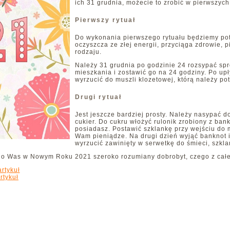
ich 31 grudnia, możecie to zrobić w pierwszy
Pierwszy rytuał
Do wykonania pierwszego rytuału będziemy p
oczyszcza ze złej energii, przyciąga zdrowie, p
rodzaju.
Należy 31 grudnia po godzinie 24 rozsypać s
mieszkania i zostawić go na 24 godziny. Po up
wyrzucić do muszli klozetowej, którą należy po
Drugi rytuał
Jest jeszcze bardziej prosty. Należy nasypać d
cukier. Do cukru włożyć rulonik zrobiony z ba
posiadasz. Postawić szklankę przy wejściu do 
Wam pieniądze. Na drugi dzień wyjąć banknot i
wyrzucić zawinięty w serwetkę do śmieci, szkl
 do Was w Nowym Roku 2021 szeroko rozumiany dobrobyt, czego z całe
rtykuł
rtykuł