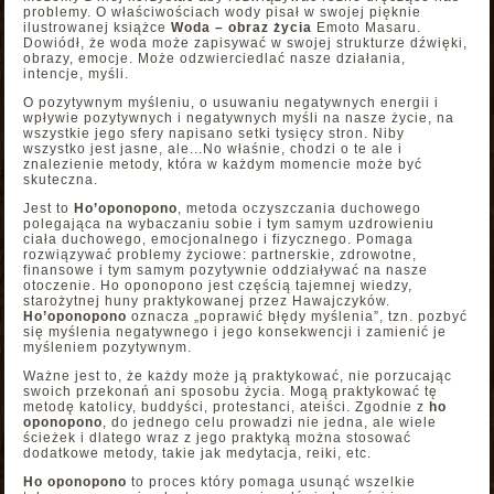
problemy. O właściwościach wody pisał w swojej pięknie
ilustrowanej książce
Woda – obraz życia
Emoto Masaru.
Dowiódł, że woda może zapisywać w swojej strukturze dźwięki,
obrazy, emocje. Może odzwierciedlać nasze działania,
intencje, myśli.
O pozytywnym myśleniu, o usuwaniu negatywnych energii i
wpływie pozytywnych i negatywnych myśli na nasze życie, na
wszystkie jego sfery napisano setki tysięcy stron. Niby
wszystko jest jasne, ale...No właśnie, chodzi o te ale i
znalezienie metody, która w każdym momencie może być
skuteczna.
Jest to
Ho’oponopono
, metoda oczyszczania duchowego
polegająca na wybaczaniu sobie i tym samym uzdrowieniu
ciała duchowego, emocjonalnego i fizycznego. Pomaga
rozwiązywać problemy życiowe: partnerskie, zdrowotne,
finansowe i tym samym pozytywnie oddziaływać na nasze
otoczenie. Ho oponopono jest częścią tajemnej wiedzy,
starożytnej huny praktykowanej przez Hawajczyków.
Ho’oponopono
oznacza „poprawić błędy myślenia”, tzn. pozbyć
się myślenia negatywnego i jego konsekwencji i zamienić je
myśleniem pozytywnym.
Ważne jest to, że każdy może ją praktykować, nie porzucając
swoich przekonań ani sposobu życia. Mogą praktykować tę
metodę katolicy, buddyści, protestanci, ateiści. Zgodnie z
ho
oponopono
, do jednego celu prowadzi nie jedna, ale wiele
ścieżek i dlatego wraz z jego praktyką można stosować
dodatkowe metody, takie jak medytacja, reiki, etc.
Ho oponopono
to proces który pomaga usunąć wszelkie