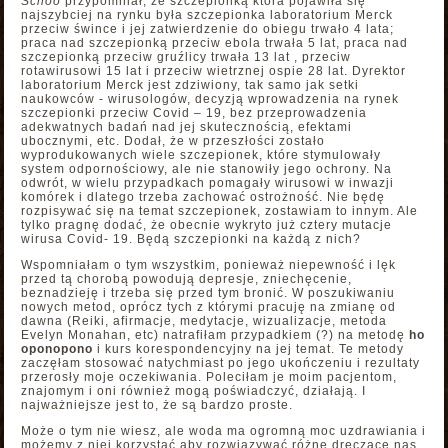
Schoo
przypomniał, że szczepionką która pojawiła się
najszybciej na rynku była szczepionka laboratorium Merck
przeciw śwince i jej zatwierdzenie do obiegu trwało 4 lata;
praca nad szczepionką przeciw ebola trwała 5 lat, praca nad
szczepionką przeciw gruźlicy trwała 13 lat , przeciw
rotawirusowi 15 lat i przeciw wietrznej ospie 28 lat. Dyrektor
laboratorium Merck jest zdziwiony, tak samo jak setki
naukowców - wirusologów, decyzją wprowadzenia na rynek
szczepionki przeciw Covid – 19, bez przeprowadzenia
adekwatnych badań nad jej skutecznością, efektami
ubocznymi, etc. Dodał, że w przeszłości zostało
wyprodukowanych wiele szczepionek, które stymulowały
system odpornościowy, ale nie stanowiły jego ochrony. Na
odwrót, w wielu przypadkach pomagały wirusowi w inwazji
komórek i dlatego trzeba zachować ostrożność. Nie będę
rozpisywać się na temat szczepionek, zostawiam to innym. Ale
tylko pragnę dodać, że obecnie wykryto już cztery mutacje
wirusa Covid- 19. Będą szczepionki na każdą z nich?
Wspomniałam o tym wszystkim, ponieważ niepewność i lęk
przed tą chorobą powodują depresje, zniechęcenie,
beznadzieję i trzeba się przed tym bronić. W poszukiwaniu
nowych metod, oprócz tych z którymi pracuję na zmianę od
dawna (Reiki, afirmacje, medytacje, wizualizacje, metoda
Evelyn Monahan, etc) natrafiłam przypadkiem (?) na metodę
ho
oponopono
i kurs korespondencyjny na jej temat. Te metody
zaczęłam stosować natychmiast po jego ukończeniu i rezultaty
przerosły moje oczekiwania. Poleciłam je moim pacjentom,
znajomym i oni również mogą poświadczyć, działają. I
najważniejsze jest to, że są bardzo proste.
Może o tym nie wiesz, ale woda ma ogromną moc uzdrawiania i
możemy z niej korzystać aby rozwiązywać różne dręczące nas