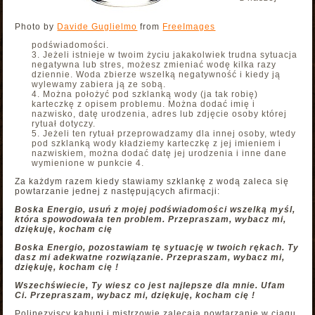
Photo by
Davide Guglielmo
from
FreeImages
podświadomości.
Jeżeli istnieje w twoim życiu jakakolwiek trudna sytuacja
negatywna lub stres, możesz zmieniać wodę kilka razy
dziennie. Woda zbierze wszelką negatywność i kiedy ją
wylewamy zabiera ją ze sobą.
Można położyć pod szklanką wody (ja tak robię)
karteczkę z opisem problemu. Można dodać imię i
nazwisko, datę urodzenia, adres lub zdjęcie osoby której
rytuał dotyczy.
Jeżeli ten rytuał przeprowadzamy dla innej osoby, wtedy
pod szklanką wody kładziemy karteczkę z jej imieniem i
nazwiskiem, można dodać datę jej urodzenia i inne dane
wymienione w punkcie 4.
Za każdym razem kiedy stawiamy szklankę z wodą zaleca się
powtarzanie jednej z następujących afirmacji:
Boska Energio, usuń z mojej podświadomości wszelką myśl,
która spowodowała ten problem. Przepraszam, wybacz mi,
dziękuję, kocham cię
Boska Energio, pozostawiam tę sytuację w twoich rękach. Ty
dasz mi adekwatne rozwiązanie. Przepraszam, wybacz mi,
dziękuję, kocham cię !
Wszechświecie, Ty wiesz co jest najlepsze dla mnie. Ufam
Ci. Przepraszam, wybacz mi, dziękuję, kocham cię !
Polinezyjscy kahuni i mistrzowie zalecają powtarzanie w ciągu