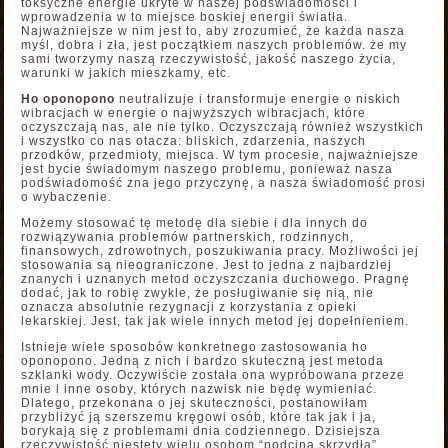
toksyczne energie ukryte w naszej podświadomości i
wprowadzenia w to miejsce boskiej energii światła.
Najważniejsze w nim jest to, aby zrozumieć, że każda nasza
myśl, dobra i zła, jest początkiem naszych problemów. że my
sami tworzymy naszą rzeczywistość, jakość naszego życia,
warunki w jakich mieszkamy, etc.
Ho oponopono
neutralizuje i transformuje energie o niskich
wibracjach w energie o najwyższych wibracjach, które
oczyszczają nas, ale nie tylko. Oczyszczają również wszystkich
i wszystko co nas otacza: bliskich, zdarzenia, naszych
przodków, przedmioty, miejsca. W tym procesie, najważniejsze
jest bycie świadomym naszego problemu, ponieważ nasza
podświadomość zna jego przyczynę, a nasza świadomość prosi
o wybaczenie.
Możemy stosować tę metodę dla siebie i dla innych do
rozwiązywania problemów partnerskich, rodzinnych,
finansowych, zdrowotnych, poszukiwania pracy. Możliwości jej
stosowania są nieograniczone. Jest to jedna z najbardziej
znanych i uznanych metod oczyszczania duchowego. Pragnę
dodać, jak to robię zwykle, że posługiwanie się nią, nie
oznacza absolutnie rezygnacji z korzystania z opieki
lekarskiej. Jest, tak jak wiele innych metod jej dopełnieniem.
Istnieje wiele sposobów konkretnego zastosowania ho
oponopono. Jedną z nich i bardzo skuteczną jest metoda
szklanki wody. Oczywiście została ona wypróbowana przeze
mnie i inne osoby, których nazwisk nie będę wymieniać.
Dlatego, przekonana o jej skuteczności, postanowiłam
przybliżyć ją szerszemu kręgowi osób, które tak jak i ja,
borykają się z problemami dnia codziennego. Dzisiejsza
rzeczywistość niestety wielu osobom “podcina skrzydła”,