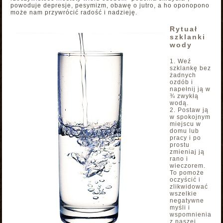
powoduje depresje, pesymizm, obawę o jutro, a ho oponopono
może nam przywrócić radość i nadzieję.
Rytuał
szklanki
wody
Weź
szklankę bez
żadnych
ozdób i
napełnij ją w
¾ zwykłą
wodą.
Postaw ją
w spokojnym
miejscu w
domu lub
pracy i po
prostu
zmieniaj ją
rano i
wieczorem.
To pomoże
oczyścić i
zlikwidować
wszelkie
negatywne
myśli i
wspomnienia
z naszej