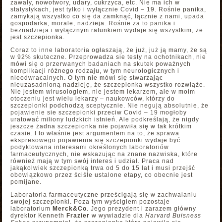
zawały, nowotwory, udary, cukrzyca, etc. Nie ma ich w
statystykach, jest tylko i wyłącznie Covid – 19. Rośnie panika,
zamykają wszystko co się da zamknąć, łącznie z nami, upada
gospodarka, morale, nadzieja. Rośnie za to panika i
beznadzieja i wyłącznym ratunkiem wydaje się wszystkim, że
jest szczepionka.
Coraz to inne laboratoria ogłaszają, że już, już ją mamy, że są
w 92% skuteczne. Przeprowadza sie testy na ochotnikach, nie
mówi się o przerwanych badaniach na skutek poważnych
komplikacji różnego rodzaju, w tym neurologicznych i
nieodwracalnych. O tym nie mówi się stwarzając
nieuzasadnioną nadzieję, że szczepionka wszystko rozwiąże.
Nie jestem wirusologiem, nie jestem lekarzem, ale w moim
otoczeniu jest wielu lekarzy – naukowców, którzy do
szczepionki podchodzą sceptycznie. Nie negują absolutnie, że
pojawienie sie szczepionki przeciw Covid – 19 mogłoby
uratować miliony ludzkich istnień. Ale podkreślają, że nigdy
jeszcze żadna szczepionka nie pojawiła się w tak krótkim
czasie. I to właśnie jest argumentem na to, że sprawa
ekspresowego pojawienia się szczepionki wydaje być
podyktowana interesami określonych laboratoriów
farmaceutycznych, nie wskazując na znane nazwiska, które
również mają w tym swój interes i udział. Praca nad
jakąkolwiek szczepionką trwa od 5 do 15 lat i musi przejść
obowiązkowo przez ściśle ustalone etapy, co obecnie jest
pomijane.
Laboratoria farmaceutyczne prześcigają się w zachwalaniu
swojej szczepionki. Poza tym wyścigiem pozostaje
laboratorium
Merck&Co
. Jego prezydent i zarazem główny
dyrektor Kenneth
Frazier
w wywiadzie dla
Harvard Buisness