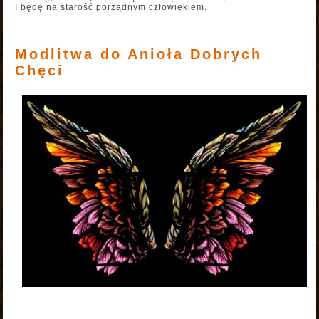
I będę na starość porządnym człowiekiem.
Modlitwa do Anioła Dobrych
Chęci