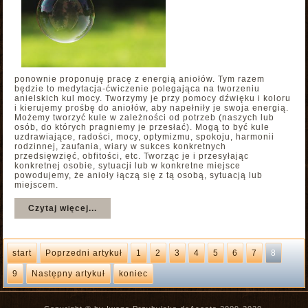
ponownie proponuję pracę z energią aniołów. Tym razem
będzie to medytacja-ćwiczenie polegająca na tworzeniu
anielskich kul mocy. Tworzymy je przy pomocy dźwięku i koloru
i kierujemy prośbę do aniołów, aby napełniły je swoja energią.
Możemy tworzyć kule w zależności od potrzeb (naszych lub
osób, do których pragniemy je przesłać). Mogą to być kule
uzdrawiające, radości, mocy, optymizmu, spokoju, harmonii
rodzinnej, zaufania, wiary w sukces konkretnych
przedsięwzięć, obfitości, etc. Tworząc je i przesyłając
konkretnej osobie, sytuacji lub w konkretne miejsce
powodujemy, że anioły łączą się z tą osobą, sytuacją lub
miejscem.
Czytaj więcej...
start
Poprzedni artykuł
1
2
3
4
5
6
7
8
9
Następny artykuł
koniec