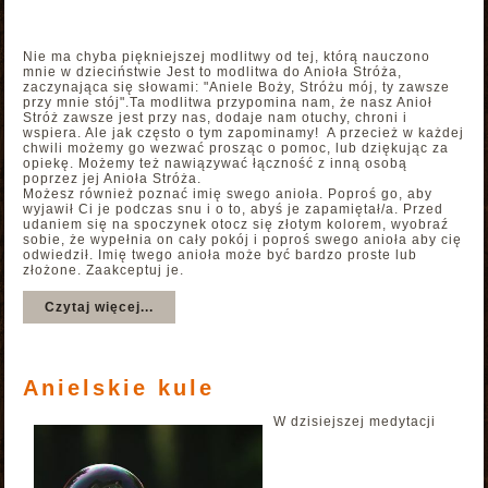
Nie ma chyba piękniejszej modlitwy od tej, którą nauczono
mnie w dzieciństwie Jest to modlitwa do Anioła Stróża,
zaczynająca się słowami:
Aniele Boży, Stróżu mój, ty zawsze
przy mnie stój
.Ta modlitwa przypomina nam, że nasz Anioł
Stróż zawsze jest przy nas, dodaje nam otuchy, chroni i
wspiera. Ale jak często o tym zapominamy! A przecież w każdej
chwili możemy go wezwać prosząc o pomoc, lub dziękując za
opiekę. Możemy też nawiązywać łączność z inną osobą
poprzez jej Anioła Stróża.
Możesz również poznać imię swego anioła. Poproś go, aby
wyjawił Ci je podczas snu i o to, abyś je zapamiętał/a. Przed
udaniem się na spoczynek otocz się złotym kolorem, wyobraź
sobie, że wypełnia on cały pokój i poproś swego anioła aby cię
odwiedził. Imię twego anioła może być bardzo proste lub
złożone. Zaakceptuj je.
Czytaj więcej...
Anielskie kule
W dzisiejszej medytacji