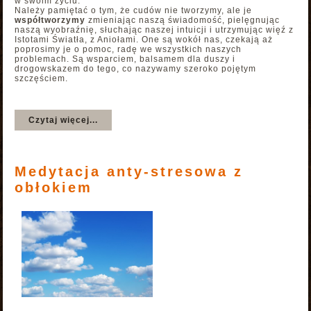
w swoim życiu.
Należy pamiętać o tym, że cudów nie tworzymy, ale je
współtworzymy
zmieniając naszą świadomość, pielęgnując
naszą wyobraźnię, słuchając naszej intuicji i utrzymując więź z
Istotami Światła, z Aniołami. One są wokół nas, czekają aż
poprosimy je o pomoc, radę we wszystkich naszych
problemach. Są wsparciem, balsamem dla duszy i
drogowskazem do tego, co nazywamy szeroko pojętym
szczęściem.
Czytaj więcej...
Medytacja anty-stresowa z
obłokiem