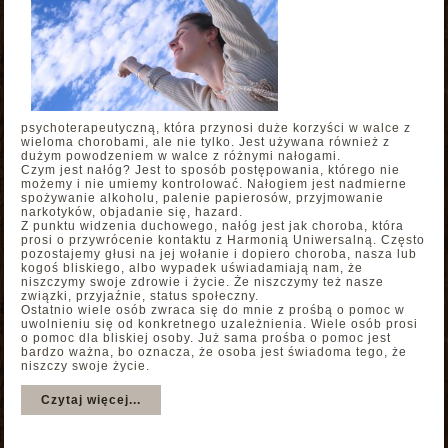
psychoterapeutyczną, która przynosi duże korzyści w walce z
wieloma chorobami, ale nie tylko. Jest używana również z
dużym powodzeniem w walce z różnymi nałogami.
Czym jest nałóg? Jest to sposób postępowania, którego nie
możemy i nie umiemy kontrolować. Nałogiem jest nadmierne
spożywanie alkoholu, palenie papierosów, przyjmowanie
narkotyków, objadanie się, hazard.
Z punktu widzenia duchowego, nałóg jest jak choroba, która
prosi o przywrócenie kontaktu z Harmonią Uniwersalną. Często
pozostajemy głusi na jej wołanie i dopiero choroba, nasza lub
kogoś bliskiego, albo wypadek uświadamiają nam, że
niszczymy swoje zdrowie i życie. Że niszczymy też nasze
związki, przyjaźnie, status społeczny.
Ostatnio wiele osób zwraca się do mnie z prośbą o pomoc w
uwolnieniu się od konkretnego uzależnienia. Wiele osób prosi
o pomoc dla bliskiej osoby. Już sama prośba o pomoc jest
bardzo ważna, bo oznacza, że osoba jest świadoma tego, że
niszczy swoje życie.
Czytaj więcej...