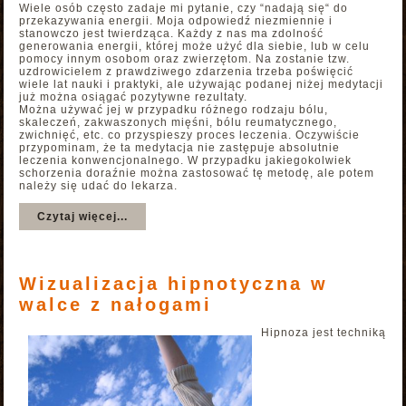
Wiele osób często zadaje mi pytanie, czy “nadają się“ do
przekazywania energii. Moja odpowiedź niezmiennie i
stanowczo jest twierdząca. Każdy z nas ma zdolność
generowania energii, której może użyć dla siebie, lub w celu
pomocy innym osobom oraz zwierzętom. Na zostanie tzw.
uzdrowicielem z prawdziwego zdarzenia trzeba poświęcić
wiele lat nauki i praktyki, ale używając podanej niżej medytacji
już można osiągać pozytywne rezultaty.
Można używać jej w przypadku różnego rodzaju bólu,
skaleczeń, zakwaszonych mięśni, bólu reumatycznego,
zwichnięć, etc. co przyspieszy proces leczenia. Oczywiście
przypominam, że ta medytacja nie zastępuje absolutnie
leczenia konwencjonalnego. W przypadku jakiegokolwiek
schorzenia doraźnie można zastosować tę metodę, ale potem
należy się udać do lekarza.
Czytaj więcej...
Wizualizacja hipnotyczna w
walce z nałogami
Hipnoza jest techniką